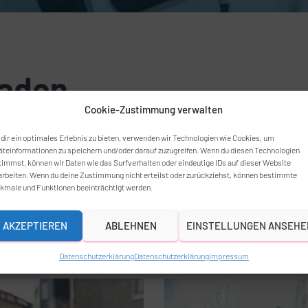
laden
Cookie-Zustimmung verwalten
dir ein optimales Erlebnis zu bieten, verwenden wir Technologien wie Cookies, um
eaCharge GmbH vor sich?
äteinformationen zu speichern und/oder darauf zuzugreifen. Wenn du diesen Technologien
timmst, können wir Daten wie das Surfverhalten oder eindeutige IDs auf dieser Website
nd einfach und laden Sie Ihr Fahrzeug direkt au
arbeiten. Wenn du deine Zustimmung nicht erteilst oder zurückziehst, können bestimmte
kmale und Funktionen beeinträchtigt werden.
AKZEPTIEREN
ABLEHNEN
EINSTELLUNGEN ANSEHE
Datenschutzerklärung
Datenschutzerklärung
Impressum